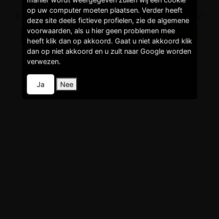
op uw computer moeten plaatsen. Verder heeft
Kunnen wij je van dienst zijn of heb je gewoon een vraag?
deze site deels fictieve profielen, zie de algemene
voorwaarden, als u hier geen problemen mee
Voorwaarden
Privacy
Faq/Helpdesk
Contact
heeft klik dan op akkoord. Gaat u niet akkoord klik
dan op niet akkoord en u zult naar Google worden
Het gebruik van de website is voor eigen risico! Lees de voorwaarden!
verwezen.
Dit is een entertainment site! Het gebruik van deze site kost geld!
Ja
Nee